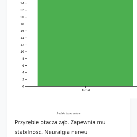
24
22
20
18
16
14
12
10
8
6
4
2
0
Dorośli
Średnia liczba zębów
Przyzębie otacza ząb. Zapewnia mu
stabilność. Neuralgia nerwu