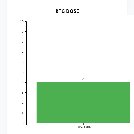
RTG DOSE
10
9
8
7
6
5
4
4
3
2
1
0
RTG zęba